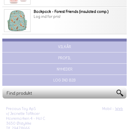
Backpack - Forest Friends (insulated comp.)
Log ind for pris!
VILKÅR
PROFIL
NYHEDER
LOG IND B2B
Precious Toy ApS
Mobil -
Web
v/ Jeanette Toftkaer
Havremarken 4 - Hal C
3650 Ølstykke
Tlf. 29478666