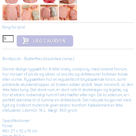
Ring for pris!
Backpack - Butterflies (insulated comp.)
Denne dejlige rygsæk fra A little lovely company, med isoleret forrum,
har masser af plads og sikrer, at snacks og drikkevarer forbliver kolde
eller varme. Rygsækken har et regulertbart brystspænde foran, samt
polstrede skulderstropper, så tasken sidder stabilt. Vejer minimalt, så den
ikke føles tung. Det store rum, er stort nok til skolebøger og legetøj, og
har et ekstra indvendigt rum til f.eks hæfter eller lign. De to siderum, er i
perfekt størrelse til at rumme en drikkedunk. Det robuste bagpanel med
fyld og åndbart materiale giver ekstra komfort. Køleelement er ikke
inkluderet. Litermål: 16 L. Vægt: 360 gram.
Specifikationer:
Farve:
Mål: 27 x 32 x 19 cm