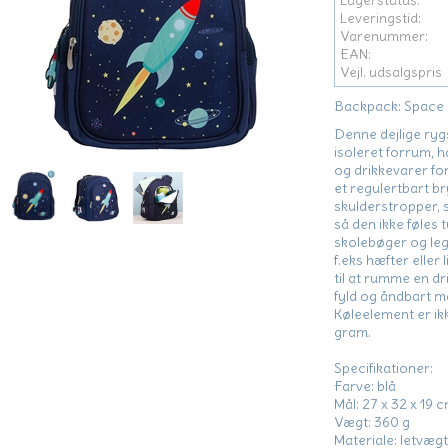
Lagerstatus:
Leveringstid:
Varenummer:
EAN:
Vejl. udsalgspris
Backpack: Space 
Denne dejlige ryg
isoleret forrum, h
og drikkevarer fo
et regulertbart b
skulderstropper, s
så den ikke føles t
skolebøger og lege
f.eks hæfter eller 
til at rumme en d
fyld og åndbart m
Køleelement er ikk
gram.
Specifikationer:
Farve: blå
Mål: 27 x 32 x 19 
Vægt: 360 g
Materiale: letvæg