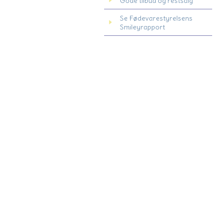
Gode tilbud og restsalg
Se Fødevarestyrelsens
Smileyrapport