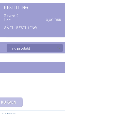
BESTILLING
0 vare(r)
I alt:
0,00
DKK
GÅ TIL BESTILLING