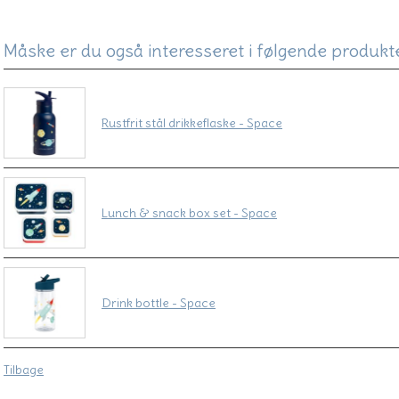
Måske er du også interesseret i følgende produkt
Rustfrit stål drikkeflaske - Space
Lunch & snack box set - Space
Drink bottle - Space
Tilbage