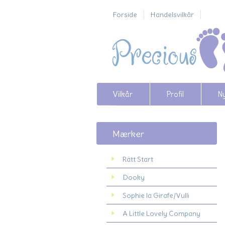
Forside
Handelsvilkår
Vilkår
Profil
N
Mærker
Rätt Start
Dooky
Sophie la Girafe/Vulli
A Little Lovely Company