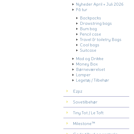
Nyheder April + Juli 2026
På tur
Backpacks
Drawstring bags
Bum bag
Pencil case
Travel & toiletry Bags
Cool bags
Suitcase
Mad og Drikke
Money Box
Børneværelset
Lamper
Legetøj / Tilbehør
Ezpz
Sovetilbehør
Tiny Tot / Le Toft
Milestone™