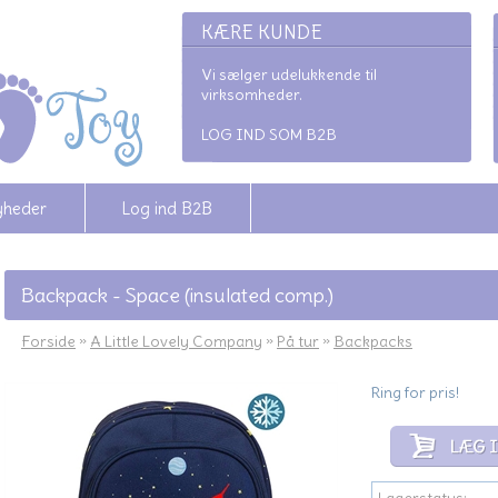
KÆRE KUNDE
Vi sælger udelukkende til
virksomheder.
LOG IND SOM B2B
yheder
Log ind B2B
Backpack - Space (insulated comp.)
Forside
»
A Little Lovely Company
»
På tur
»
Backpacks
Ring for pris!