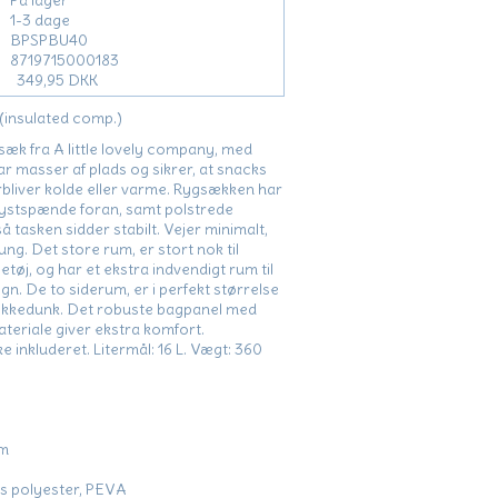
På lager
1-3 dage
BPSPBU40
8719715000183
349,95 DKK
(insulated comp.)
sæk fra A little lovely company, med
ar masser af plads og sikrer, at snacks
rbliver kolde eller varme. Rygsækken har
rystspænde foran, samt polstrede
å tasken sidder stabilt. Vejer minimalt,
ung. Det store rum, er stort nok til
tøj, og har et ekstra indvendigt rum til
lign. De to siderum, er i perfekt størrelse
rikkedunk. Det robuste bagpanel med
ateriale giver ekstra komfort.
e inkluderet. Litermål: 16 L. Vægt: 360
cm
ts polyester, PEVA