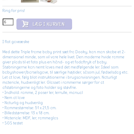
Ring for pris!
I flot gaveæske
Med dette Triple frame baby print sæt fra Dooky, kan man skabe et 2-
dimensionel minde, som vil vare hele livet. Den moderne hvide ramme
giver plads til et foto plus en hånd- og et fodaftryk af baby.
Støbningerne kan nemt laves med det medfølgende ler. Ideel som
babyshower/barselsgave, til særlige højtider, såsom jul, fødselsdag etc.
Let at lave, følg blot instruktionerne i brugsanvisningen. Naturligt
materiale, hudvenligt ler. Glasset i rammerne sørger for at
afstøbningerne og foto holder sig støvfrie.
• Indhold: ramme, 2 poser ler, lerrulle, manual
• Nem at lave
• Naturlig og hudvenlig
• Rammestørrelse: 51 x 21,5 cm.
• Billedstørrelse: 13 x 18 cm.
• Materiale: MDF, ler, rammeglas
• SGS testet