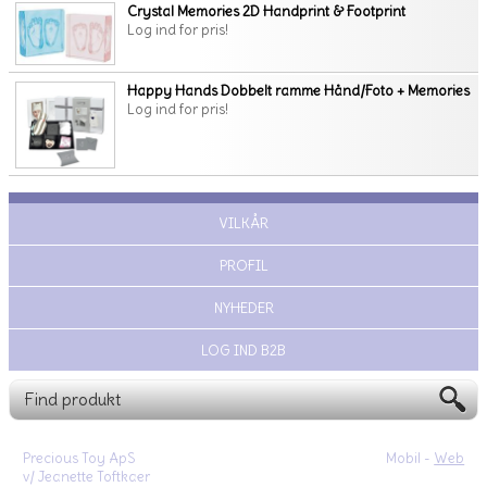
Crystal Memories 2D Handprint & Footprint
Log ind for pris!
Happy Hands Dobbelt ramme Hånd/Foto + Memories
Log ind for pris!
VILKÅR
PROFIL
NYHEDER
LOG IND B2B
Precious Toy ApS
Mobil -
Web
v/ Jeanette Toftkaer