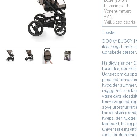
Lagerstatus:
Leveringstid:
Varenummer:
EAN:
Vejl. udsalgspris
I æske
DOOKY BUGGY INSE
ikke noget mere i
uønskede gæster, 
Heldigvis er der 
forældre, der hels
Uanset om du spa
plads på terrassen,
hvad der summer, 
myggenet er sikke
være dets elastis
barnevogn på ingen
sove uforstyrret e
for de større små
hveps, der hyggeli
kompakt, let og p
universelle insekt
dette er dit hem