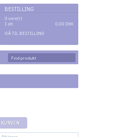
BESTILLING
0 vare(r)
I alt:
0,00
DKK
GÅ TIL BESTILLING