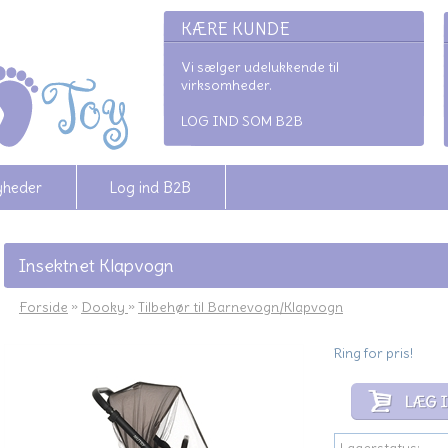
KÆRE KUNDE
Vi sælger udelukkende til
virksomheder.
LOG IND SOM B2B
yheder
Log ind B2B
Insektnet Klapvogn
Forside
»
Dooky
»
Tilbehør til Barnevogn/Klapvogn
Ring for pris!