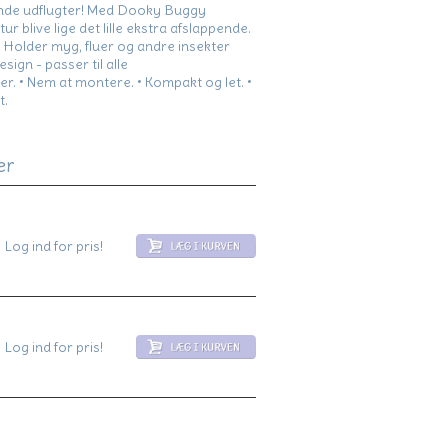
ende udflugter! Med Dooky Buggy
tur blive lige det lille ekstra afslappende.
: Holder myg, fluer og andre insekter
esign - passer til alle
 • Nem at montere. • Kompakt og let. •
t.
er
Log ind for pris!
Log ind for pris!