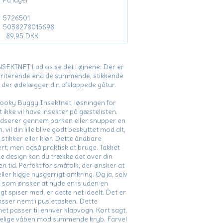
På lager
5726501
5038278015698
89,95 DKK
KTNET Lad os se det i øjnene: Der er
rriterende end de summende, stikkende
der ødelægger din afslappede gåtur.
Dooky Buggy Insektnet, løsningen for
t ikke vil have insekter på gæstelisten.
dserer gennem parken eller snupper en
 vil din lille blive godt beskyttet mod alt,
stikker eller klør. Dette åndbare
rt, men også praktisk at bruge. Takket
ke design kan du trække det over din
 tid. Perfekt for småfolk, der ønsker at
ller kigge nysgerrigt omkring. Og ja, selv
, som ønsker at nyde en is uden en
gt spiser med, er dette net ideelt. Det er
asser nemt i pusletasken. Dette
net passer til enhver klapvogn. Kort sagt,
melige våben mod summende kryb. Farvel