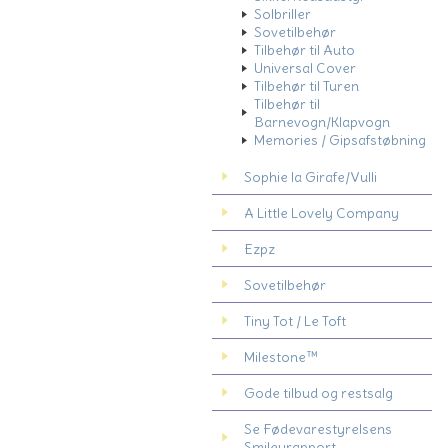
Solbriller
Sovetilbehør
Tilbehør til Auto
Universal Cover
Tilbehør til Turen
Tilbehør til
Barnevogn/Klapvogn
Memories / Gipsafstøbning
Sophie la Girafe/Vulli
A Little Lovely Company
Ezpz
Sovetilbehør
Tiny Tot / Le Toft
Milestone™
Gode tilbud og restsalg
Se Fødevarestyrelsens
Smileyrapport