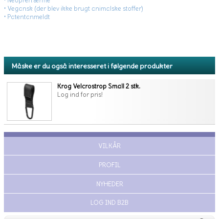
• Neopren ærme
• Vegansk (der blev ikke brugt animalske stoffer)
• Patentanmeldt
Måske er du også interesseret i følgende produkter
Krog Velcrostrop Small 2 stk.
Log ind for pris!
VILKÅR
PROFIL
NYHEDER
LOG IND B2B