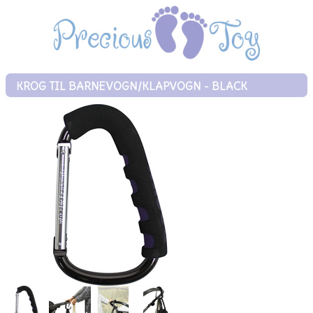
KROG TIL BARNEVOGN/KLAPVOGN - BLACK