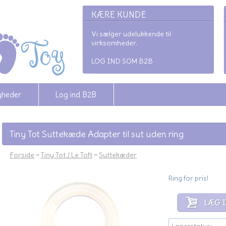
KÆRE KUNDE
Vi sælger udelukkende til
virksomheder.
LOG IND SOM B2B
yheder
Log ind B2B
Tiny Tot Suttekæde Adapter til sut uden ring
Forside
»
Tiny Tot / Le Toft
»
Suttekæder
Ring for pris!