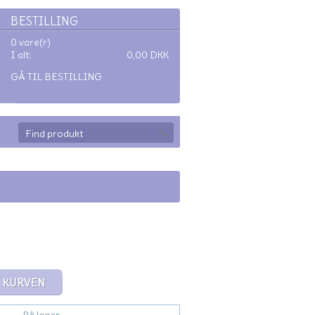
BESTILLING
0 vare(r)
I alt:
0,00
DKK
GÅ TIL BESTILLING