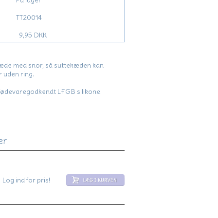
På lager
TT20014
9,95 DKK
kæde med snor, så suttekæden kan
r uden ring.
 fødevaregodkendt LFGB silikone.
er
Log ind for pris!