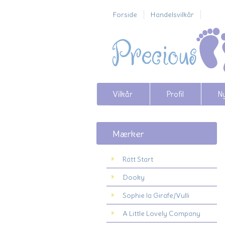
Forside
Handelsvilkår
Vilkår
Profil
N
Mærker
Rätt Start
Dooky
Sophie la Girafe/Vulli
A Little Lovely Company