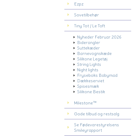
Ezpz
Sovetilbehør
Tiny Tot / Le Toft
Nyheder Februar 2026
Biderangler
Suttekæder
Barnevognskæde
Silikone Legetøj
String Lights
Night lights
Fryseboks Babymad
Dækkeserviet
Spisesmæk
Silikone Bestik
Milestone™
Gode tilbud og restsalg
Se Fødevarestyrelsens
Smileyrapport