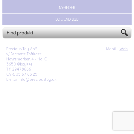
NYHEDER
LOG IND B2B
Precious Toy ApS
Mobil -
Web
v/ Jeanette Toftkaer
Havremarken 4 - Hal C
3650 Ølstykke
Tlf. 29478666
CVR. 35 67 63 25
E-mail info@precioustoy.dk