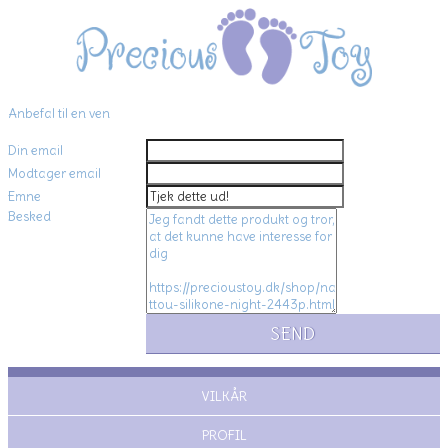
Anbefal til en ven
Din email
Modtager email
Emne
Besked
VILKÅR
PROFIL