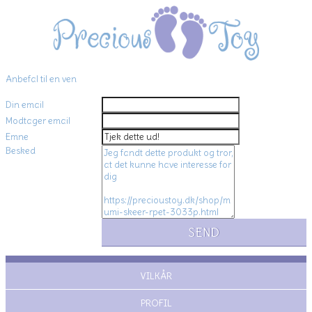
Anbefal til en ven
Din email
Modtager email
Emne
Besked
VILKÅR
PROFIL