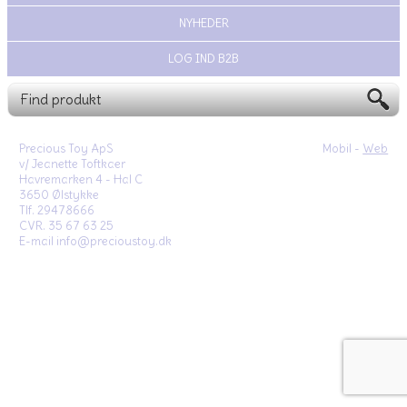
NYHEDER
LOG IND B2B
Precious Toy ApS
Mobil -
Web
v/ Jeanette Toftkaer
Havremarken 4 - Hal C
3650 Ølstykke
Tlf. 29478666
CVR. 35 67 63 25
E-mail info@precioustoy.dk