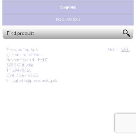
NYHEDER
LOG IND B2B
Precious Toy ApS
Mobil -
Web
v/ Jeanette Toftkaer
Havremarken 4 - Hal C
3650 Ølstykke
Tlf. 29478666
CVR. 35 67 63 25
E-mail info@precioustoy.dk