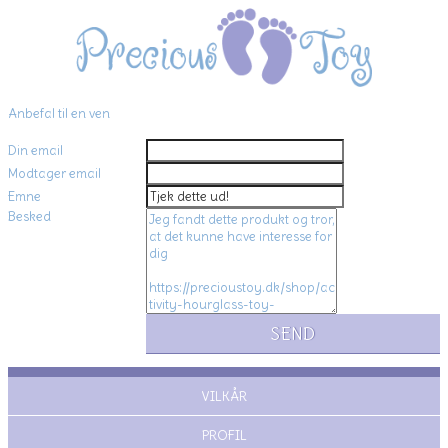
Anbefal til en ven
Din email
Modtager email
Emne
Besked
VILKÅR
PROFIL