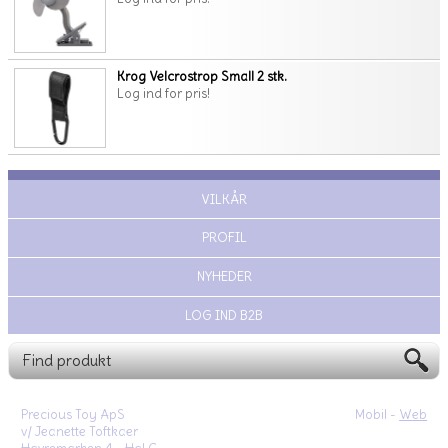
Krog Velcrostrop Small 2 stk.
Log ind for pris!
VILKÅR
PROFIL
NYHEDER
LOG IND B2B
Precious Toy ApS
Mobil -
Web
v/ Jeanette Toftkaer