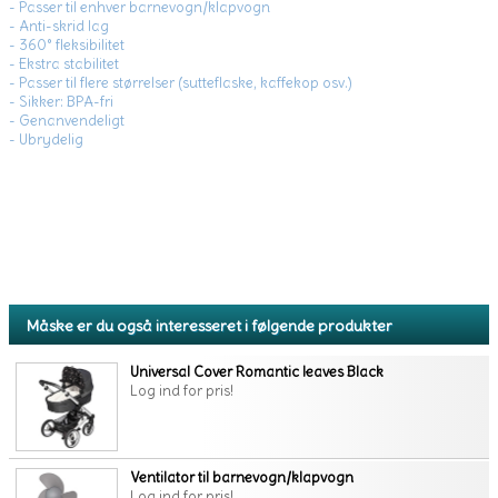
- Passer til enhver barnevogn/klapvogn
- Anti-skrid lag
- 360° fleksibilitet
- Ekstra stabilitet
- Passer til flere størrelser (sutteflaske, kaffekop osv.)
- Sikker: BPA-fri
- Genanvendeligt
- Ubrydelig
Måske er du også interesseret i følgende produkter
Universal Cover Romantic leaves Black
Log ind for pris!
Ventilator til barnevogn/klapvogn
Log ind for pris!