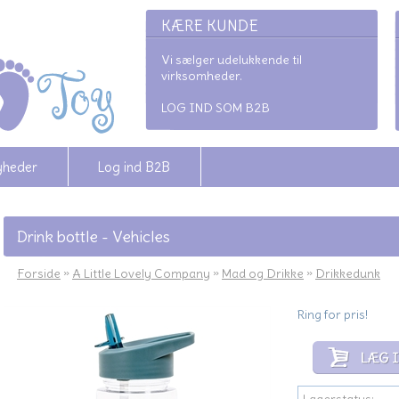
KÆRE KUNDE
Vi sælger udelukkende til
virksomheder.
LOG IND SOM B2B
yheder
Log ind B2B
Drink bottle - Vehicles
Forside
»
A Little Lovely Company
»
Mad og Drikke
»
Drikkedunk
Ring for pris!