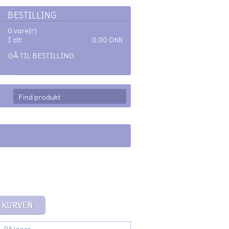
BESTILLING
0 vare(r)
I alt:
0,00
DKK
GÅ TIL BESTILLING