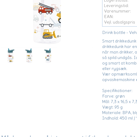
Lagerstatus:
Leveringstid:
Varenummer:
EAN:
Vejl. udsalgspris
Drink bottle - Veh
Smart drikkedunk 
drikkedunk har en
når man drikker, o
så spild undgås. I
og smart at kom
eller rygsæk.
Vær opmærksom! Dr
opvaskemaskine e
Specifikationer:
Farve: grøn
Mål: 7,3 x 16,5 x 7
Vægt: 95 g
Materiale: BPA, bly
Indhold: 450 ml / 1