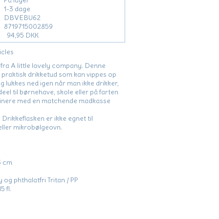
På lager
1-3 dage
DBVEBU62
8719715002859
94,95 DKK
icles
fra A little lovely company. Denne
 praktisk drikketud som kan vippes op
g lukkes ned igen når man ikke drikker,
deel til børnehave, skole eller på farten
binere med en matchende madkasse
ikkeflasken er ikke egnet til
ller mikrobølgeovn.
,3 cm
 og phthalatfri Tritan / PP
5 fl.