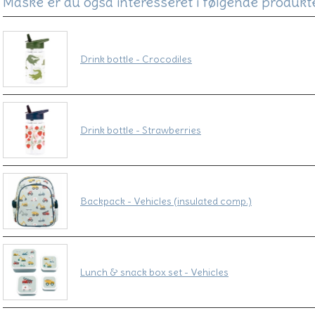
Måske er du også interesseret i følgende produkt
Drink bottle - Crocodiles
Drink bottle - Strawberries
Backpack - Vehicles (insulated comp.)
Lunch & snack box set - Vehicles