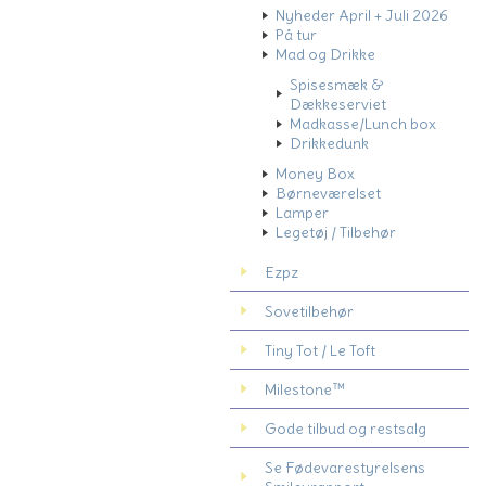
Nyheder April + Juli 2026
På tur
Mad og Drikke
Spisesmæk &
Dækkeserviet
Madkasse/Lunch box
Drikkedunk
Money Box
Børneværelset
Lamper
Legetøj / Tilbehør
Ezpz
Sovetilbehør
Tiny Tot / Le Toft
Milestone™
Gode tilbud og restsalg
Se Fødevarestyrelsens