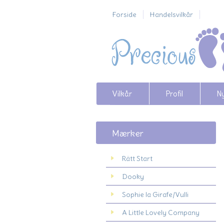
Forside
Handelsvilkår
Vilkår
Profil
N
Mærker
Rätt Start
Dooky
Sophie la Girafe/Vulli
A Little Lovely Company