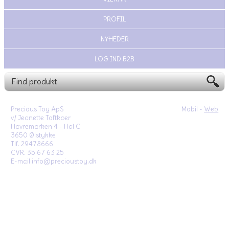
PROFIL
NYHEDER
LOG IND B2B
Precious Toy ApS
Mobil -
Web
v/ Jeanette Toftkaer
Havremarken 4 - Hal C
3650 Ølstykke
Tlf. 29478666
CVR. 35 67 63 25
E-mail info@precioustoy.dk