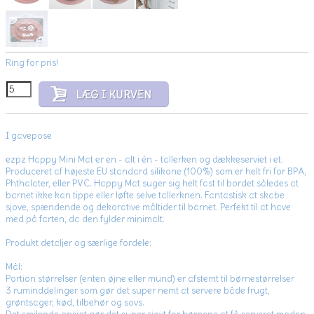
Ring for pris!
I gavepose
ezpz Happy Mini Mat er en - alt i én - tallerken og dækkeserviet i et.
Produceret af højeste EU standard silikone (100%) som er helt fri for BPA,
Phthalater, eller PVC. Happy Mat suger sig helt fast til bordet således at
barnet ikke kan tippe eller løfte selve tallerknen. Fantastisk at skabe
sjove, spændende og dekorative måltider til barnet. Perfekt til at have
med på farten, da den fylder minimalt.
Produkt detaljer og særlige fordele:
Mål:
Portion størrelser (enten øjne eller mund) er afstemt til børnestørrelser
3 ruminddelinger som gør det super nemt at servere både frugt,
grøntsager, kød, tilbehør og sovs.