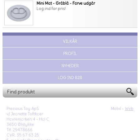
Mini Mat - Gråblå - Farve udgår
Log ind for pris!
VILKÅR
PROFIL
NYHEDER
LOG IND B2B
Precious Toy ApS
Mobil -
Web
v/ Jeanette Toftkaer
Havremarken 4 - Hal C
3650 Ølstykke
Tlf. 29478666
CVR. 35 67 63 25