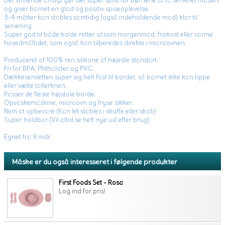
Det smilende ansigt gør det super sjovt for børnene at få serveret maden
og giver barnet en glad og positiv spiseoplevelse.
3-4 måtter kan stables samtidig (også indeholdende mad) klar til
servering.
Super god til både kolde retter såsom morgenmad, frokost eller varme
hovedmåltidet, som også kan tilberedes direkte i microovnen.
Produceret af 100% ren silikone af højeste standart.
Fri for BPA, Phthalater og PVC.
Dækkeservietten super sig helt fast til bordet, så barnet ikke kan tippe
eller vælte tallerknen.
Passer de fleste højstole borde.
Opvaskemaskine, microovn og fryse sikker.
Nem at opbevare (Kan let stables i skuffe eller skab)
Super holdbar (Vil altid se helt nye ud efter brug)
Egnet fra 9 mdr.
Måske er du også interesseret i følgende produkter
First Foods Set - Rosa
Log ind for pris!