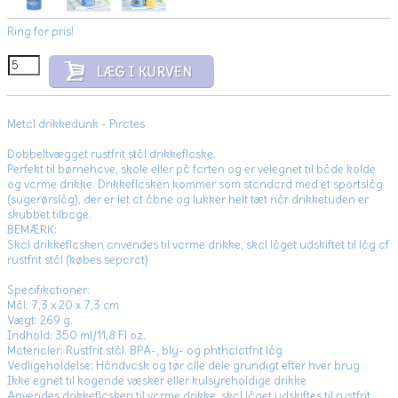
Ring for pris!
Metal drikkedunk - Pirates
Dobbeltvægget rustfrit stål drikkeflaske.
Perfekt til børnehave, skole eller på farten og er velegnet til både kolde
og varme drikke. Drikkeflasken kommer som standard med et sportslåg
(sugerørslåg), der er let at åbne og lukker helt tæt når drikketuden er
skubbet tilbage.
BEMÆRK:
Skal drikkeflasken anvendes til varme drikke, skal låget udskiftet til låg af
rustfrit stål (købes separat)
Specifikationer:
Mål: 7,3 x 20 x 7,3 cm
Vægt: 269 g.
Indhold: 350 ml/11,8 Fl oz.
Materialer: Rustfrit stål. BPA-, bly- og phthalatfrit låg
Vedligeholdelse: Håndvask og tør alle dele grundigt efter hver brug
Ikke egnet til kogende væsker eller kulsyreholdige drikke
Anvendes drikkeflasken til varme drikke, skal låget udskiftes til rustfrit