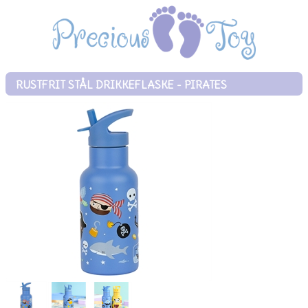
RUSTFRIT STÅL DRIKKEFLASKE - PIRATES