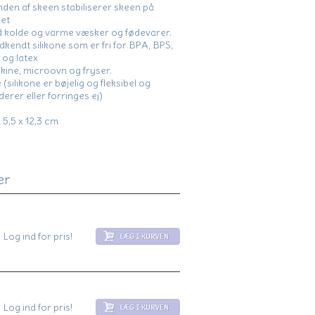
den af skeen stabiliserer skeen på
et
ed kolde og varme væsker og fødevarer.
endt silikone som er fri for BPA, BPS,
 og latex
ine, microovn og fryser.
 (silikone er bøjelig og fleksibel og
derer eller forringes ej)
 5,5 x 12,3 cm
er
Log ind for pris!
Log ind for pris!