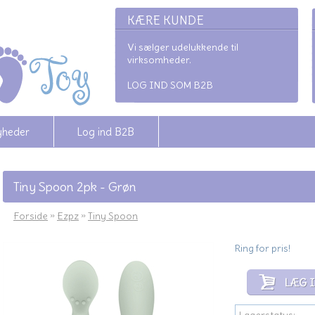
KÆRE KUNDE
Vi sælger udelukkende til
virksomheder.
LOG IND SOM B2B
yheder
Log ind B2B
Tiny Spoon 2pk - Grøn
Forside
»
Ezpz
»
Tiny Spoon
Ring for pris!