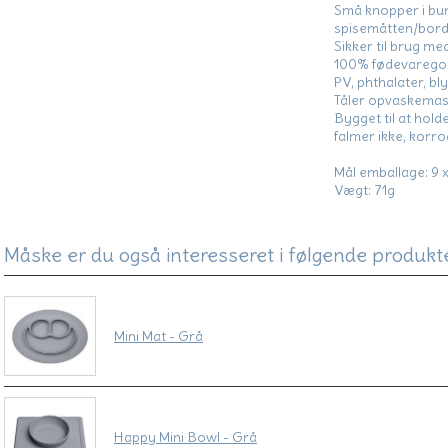
Små knopper i bun
spisemåtten/bord
Sikker til brug m
100% fødevaregodk
PV, phthalater, bly
Tåler opvaskemask
Bygget til at holde
falmer ikke, korro
Mål emballage: 9 x
Vægt: 71g
Måske er du også interesseret i følgende produkt
Mini Mat - Grå
Happy Mini Bowl - Grå