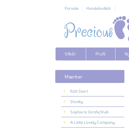
Forside
Handelsvilkår
Vilkår
Profil
N
Mærker
Rätt Start
Dooky
Sophie la Girafe/Vulli
A Little Lovely Company