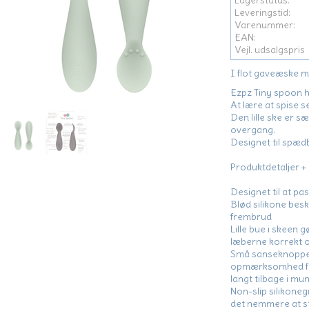
Lagerstatus:
Leveringstid:
Varenummer:
EAN:
Vejl. udsalgspris
I flot gaveæske m
Ezpz Tiny spoon h
At lære at spise se
Den lille ske er s
overgang.
Designet til spædb
Produktdetaljer +
Designet til at pa
Blød silikone bes
frembrud
Lille bue i skeen 
læberne korrekt 
Små sanseknopper
opmærksomhed fo
langt tilbage i mu
Non-slip silikoneg
det nemmere at st