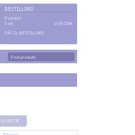
BESTILLING
0 vare(r)
I alt:
0,00
DKK
GÅ TIL BESTILLING