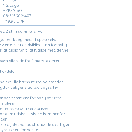
På lager
1-2 dage
EZPZ1050
0818156021493
119,95 DKK
ed 2 stk. i samme farve
jælper baby med at spise selv.
lv er et vigtig udviklingstrin for baby.
ærligt designet til at hjælpe med denne
ørn allerede fra 4 mdrs. alderen.
 Fordele:
sse det lille barns mund og hænder
kytter babyens tænder, også før
gør det nemmere for baby at lukke
om skeen
 aktivere den sensoriske
r at mindske at skeen kommer for
nden
reb og det korte, afrundede skaft, gør
yre skeen for barnet