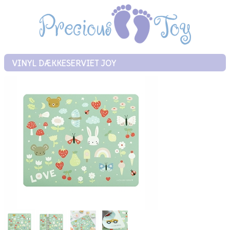
VINYL DÆKKESERVIET JOY