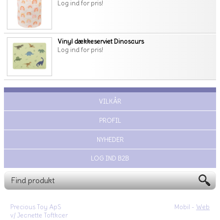
Log ind for pris!
Vinyl dækkeserviet Dinosaurs
Log ind for pris!
VILKÅR
PROFIL
NYHEDER
LOG IND B2B
Precious Toy ApS
Mobil -
Web
v/ Jeanette Toftkaer