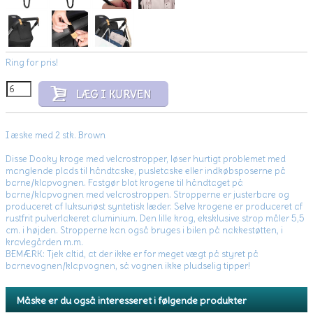
Ring for pris!
I æske med 2 stk. Brown
Disse Dooky kroge med velcrostropper, løser hurtigt problemet med
manglende plads til håndtaske, pusletaske eller indkøbsposerne på
barne/klapvognen. Fastgør blot krogene til håndtaget på
barne/klapvognen med velcrostroppen. Stropperne er justerbare og
produceret af luksuriøst syntetisk læder. Selve krogene er produceret af
rustfrit pulverlakeret aluminium. Den lille krog, eksklusive strop måler 5,5
cm. i højden. Stropperne kan også bruges i bilen på nakkestøtten, i
kravlegården m.m.
BEMÆRK: Tjek altid, at der ikke er for meget vægt på styret på
barnevognen/klapvognen, så vognen ikke pludselig tipper!
Måske er du også interesseret i følgende produkter