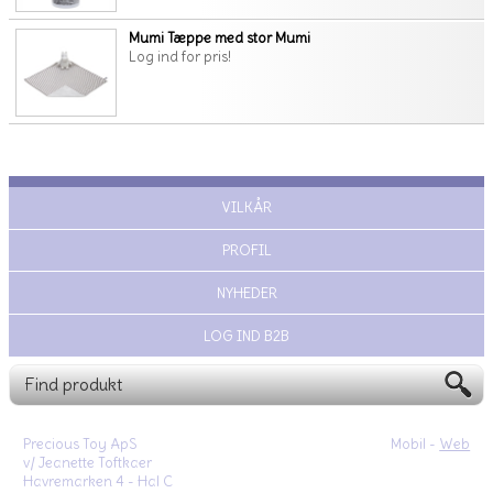
Mumi Tæppe med stor Mumi
Log ind for pris!
VILKÅR
PROFIL
NYHEDER
LOG IND B2B
Precious Toy ApS
Mobil -
Web
v/ Jeanette Toftkaer
Havremarken 4 - Hal C