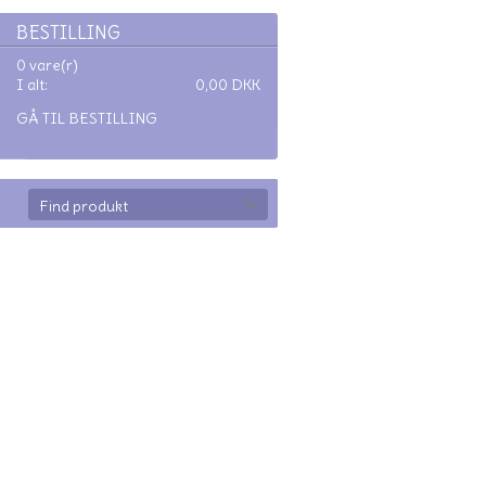
BESTILLING
0 vare(r)
I alt:
0,00
DKK
GÅ TIL BESTILLING