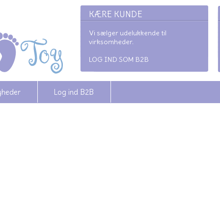
KÆRE KUNDE
Vi sælger udelukkende til
virksomheder.
LOG IND SOM B2B
yheder
Log ind B2B