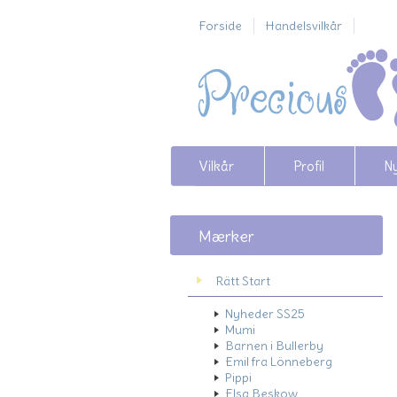
Forside
Handelsvilkår
Vilkår
Profil
N
Mærker
Rätt Start
Nyheder SS25
Mumi
Barnen i Bullerby
Emil fra Lönneberg
Pippi
Elsa Beskow