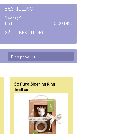
BESTILLING
0 vare(r)
I alt:
0,00
DKK
GÅ TIL BESTILLING
So Pure Bidering Ring
Teether