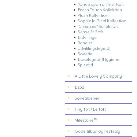
"Once upon a time" Koll.
Fresh Touch Kollektion
Plush Kollektion
Sophie la Giraf Kollektion
"5 senses" kollektion
Sense & Soft
Bideringe
Rangler
Udviklingslegetøj
Sovetid
Badelegetøj/Hygiene
Spisetid
A Little Lovely Company
Ezpz
Sovetilbehør
Tiny Tot / Le Toft
Milestone™
Gode tilbud og restsalg