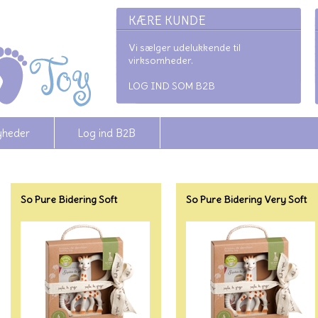
KÆRE KUNDE
Vi sælger udelukkende til
virksomheder.
LOG IND SOM B2B
yheder
Log ind B2B
So Pure Bidering Soft
So Pure Bidering Very Soft