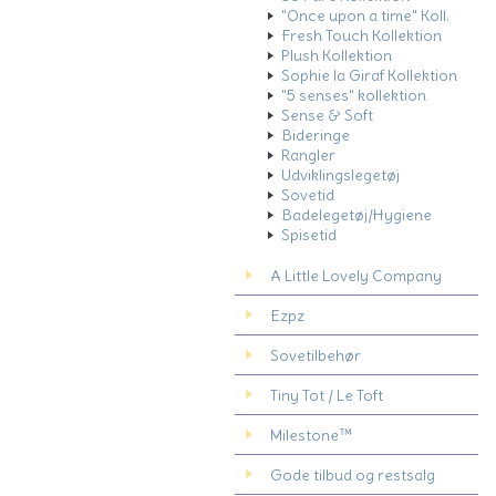
"Once upon a time" Koll.
Fresh Touch Kollektion
Plush Kollektion
Sophie la Giraf Kollektion
"5 senses" kollektion
Sense & Soft
Bideringe
Rangler
Udviklingslegetøj
Sovetid
Badelegetøj/Hygiene
Spisetid
A Little Lovely Company
Ezpz
Sovetilbehør
Tiny Tot / Le Toft
Milestone™
Gode tilbud og restsalg