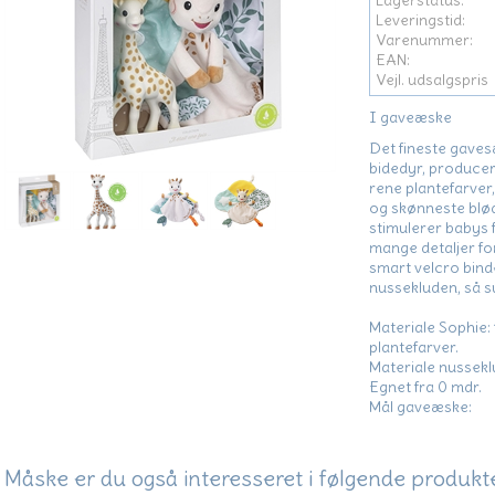
Lagerstatus:
Leveringstid:
Varenummer:
EAN:
Vejl. udsalgspris
I gaveæske
Det fineste gaves
bidedyr, produce
rene plantefarver
og skønneste blød
stimulerer babys 
mange detaljer fo
smart velcro binde
nussekluden, så su
Materiale Sophie
plantefarver.
Materiale nussek
Egnet fra 0 mdr.
Mål gaveæske:
Måske er du også interesseret i følgende produkt