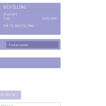
BESTILLING
0 vare(r)
I alt:
0,00
DKK
GÅ TIL BESTILLING