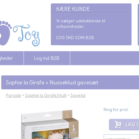
KÆRE KUNDE
Vi sælger udelukkende til
virksomheder.
LOG IND SOM B2B
yheder
Log ind B2B
Sophie la Girafe + Nusseklud gavesæt
Forside
»
Sophie la Girafe/Vulli
»
Sovetid
Ring for pris!